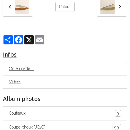
Retour
Partager
Facebook
X
Email
Infos
On en parle ...
Vidéos
Album photos
Couteaux
9
Coupe-choux "JC2C"
99