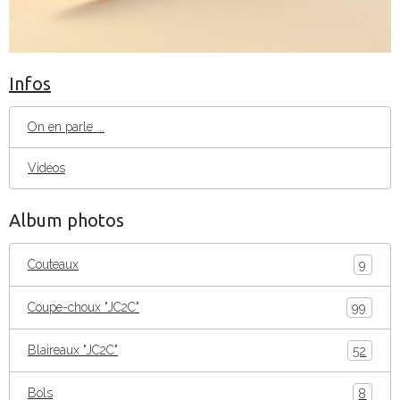
Infos
On en parle ...
Vidéos
Album photos
Couteaux
9
Coupe-choux "JC2C"
99
Blaireaux "JC2C"
52
Bols
8