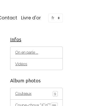
Contact
Livre d'or
Infos
On en parle ...
Vidéos
Album photos
Couteaux
9
Coupe-choux "JC2C"
99