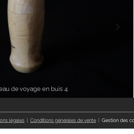
reau de voyage en buis 4
reau de voyage en buis 3
ons légales
Conditions générales de vente
Gestion des c