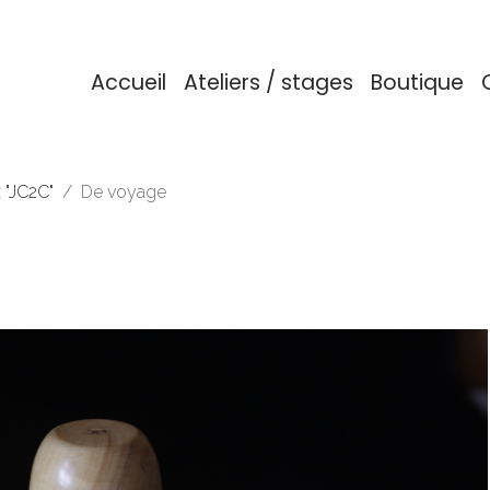
Accueil
Ateliers / stages
Boutique
 "JC2C"
De voyage