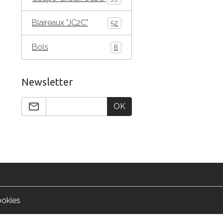
Blaireaux "JC2C"
52
Bols
8
Newsletter
OK
ookies