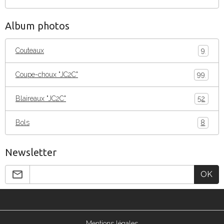
Album photos
Couteaux
9
Coupe-choux "JC2C"
99
Blaireaux "JC2C"
52
Bols
8
Newsletter
OK
Mentions légales