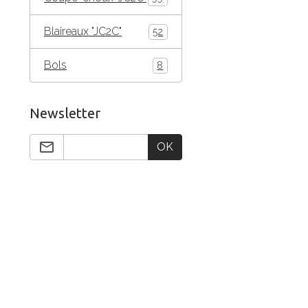
Blaireaux "JC2C"
52
Bols
8
Newsletter
OK