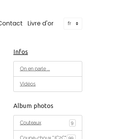
Contact
Livre d'or
Infos
On en parle ...
Vidéos
Album photos
Couteaux
9
Coupe-choux "JC2C"
99