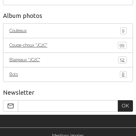
Album photos
Couteaux
9
Coupe-choux "JC2C"
99
Blaireaux "JC2C"
52
Bols
8
Newsletter
OK
Mentions légales